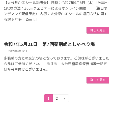
【大分県CKDシール説明会】 日時：令和7年5月8日（木）19:00～
19:30 方法：Zoomウェビナーによるオンライン開催 （後日オ
ンデマンド配信予定） 内容：大分県CKDシールの運用方法に関す
る説明 申込：Zoo […]
詳しく見る
令和7年5月21日 第7回薬剤師としゃべり場
2025年4月22日
多職種の方との交流の場となっております。ご興味がございました
ら是非ご参加ください。 ※注※ 大分県糖尿病療養指導士認定
研修会単位はございません。
詳しく見る
投
1
2
»
固
固
定
定
稿
ペ
ペ